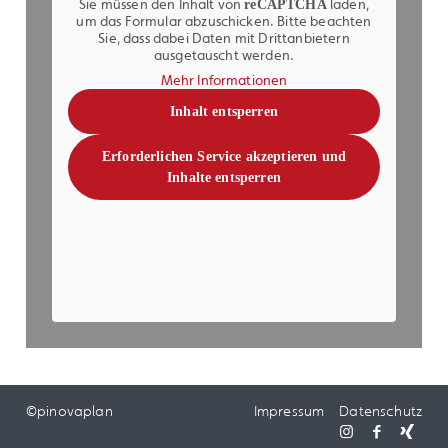
Sie müssen den Inhalt von
laden,
reCAPTCHA
um das Formular abzuschicken. Bitte beachten
Sie, dass dabei Daten mit Drittanbietern
ausgetauscht werden.
Mehr Informationen
Inhalt entsperren
Erforderlichen Service akzeptieren und
Inhalte entsperren
Hiermit akzeptiere ich die
Datenschutzbestimmungen
.
Diese Website ist durch reCAPTCHA geschützt und es
gelten die
Datenschutzrichtlinie
und
Nutzungsbedingungen
von Google.
©pinovaplan
Impressum
Datenschutz