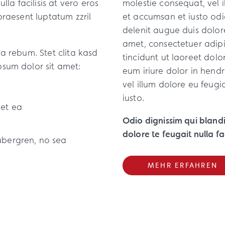
lla facilisis at vero eros
molestie consequat, vel il
praesent luptatum zzril
et accumsan et iusto odio
.
delenit augue duis dolore
amet, consectetuer adip
a rebum. Stet clita kasd
tincidunt ut laoreet dol
psum dolor sit amet:
eum iriure dolor in hendr
vel illum dolore eu feugia
iusto.
 et ea
Odio dignissim qui blandi
dolore te feugait nulla fac
ubergren, no sea
MEHR ERFAHREN